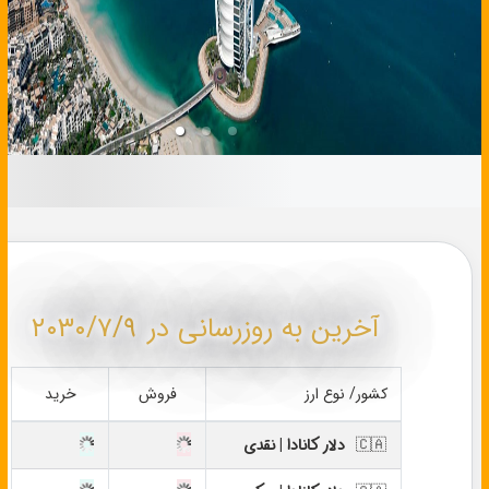
اعتبار بلند م
آخرین به روزرسانی در
٢٠٣٠/٧/٩
کشور/ نوع ارز
فروش
خرید
🇨🇦
دلار کانادا | نقدی