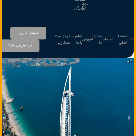
کنگ.
حساب کاربری
صفحه
درباره
تماس
درخواست
خدمات
آموزش
اصلی
ما
با ما
همکاری
چرا صرافی مایا؟
1 of 3